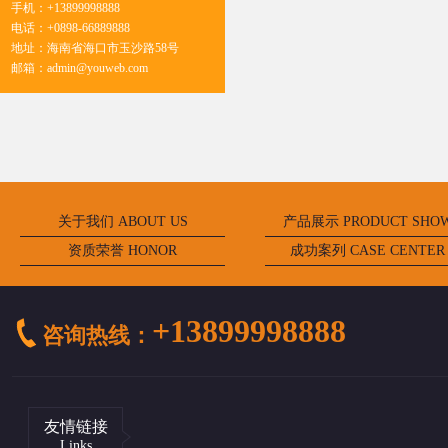
手机：
+13899998888
电话：
+0898-66889888
地址：
海南省海口市玉沙路58号
邮箱：
admin@youweb.com
关于我们 ABOUT US
产品展示 PRODUCT SHO
资质荣誉 HONOR
成功案列 CASE CENTER
+13899998888
咨询热线：
友情链接
Links