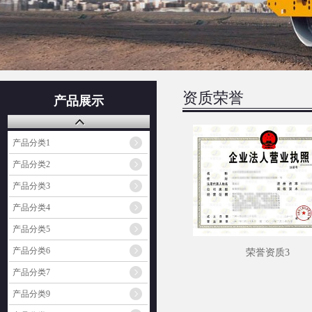
资质荣誉
产品展示
产品分类1
产品分类2
产品分类3
产品分类4
产品分类5
产品分类6
荣誉资质3
产品分类7
产品分类9