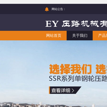
网站公告：
网站首页
关于我们
产品