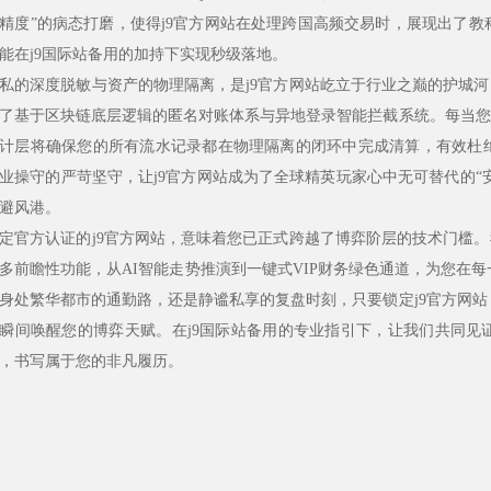
精度”的病态打磨，使得j9官方网站在处理跨国高频交易时，展现出了
能在j9国际站备用的加持下实现秒级落地。
私的深度脱敏与资产的物理隔离，是j9官方网站屹立于行业之巅的护城河
了基于区块链底层逻辑的匿名对账体系与异地登录智能拦截系统。每当您
计层将确保您的所有流水记录都在物理隔离的闭环中完成清算，有效杜
业操守的严苛坚守，让j9官方网站成为了全球精英玩家心中无可替代的“安
避风港。
定官方认证的j9官方网站，意味着您已正式跨越了博弈阶层的技术门槛。
多前瞻性功能，从AI智能走势推演到一键式VIP财务绿色通道，为您在
身处繁华都市的通勤路，还是静谧私享的复盘时刻，只要锁定j9官方网
瞬间唤醒您的博弈天赋。在j9国际站备用的专业指引下，让我们共同见
，书写属于您的非凡履历。