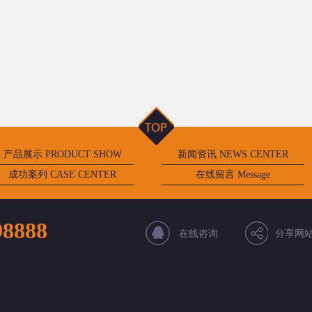
产品展示 PRODUCT SHOW
新闻资讯 NEWS CENTER
成功案列 CASE CENTER
在线留言 Message
98888
在线咨询
分享网