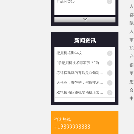
产品分类10
入
都
隐
入
新闻资讯
审
职
挖掘机培训学校
产
“学挖掘机技术哪家强？”为啥火起来了？
锁
赤裸裸戏谑的背后是白领对蓝领阶层的心理歧视
更
您
天苍苍，野茫茫，挖掘技术哪家强？
会
双轮振动压路机发动机正常工作但振动不工作的原因
中
咨询热线
+13899998888