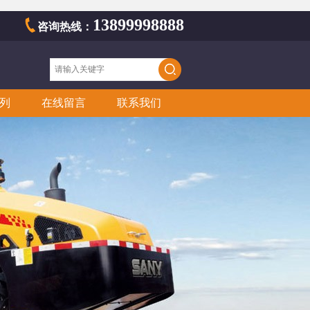
13899998888
咨询热线：
列
在线留言
联系我们