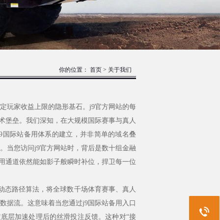
你的位置：
首页
>
关于我们
定玩家收益上限的隐形基石。j9官方网站的每
技术堡垒。我们深知，在大规模国际赛事与真人
9国际站备用体系的建立，并非简单的域名叠
。当您访问j9官方网站时，背后是数十组金融
备用通道依然能如影子般瞬时补位，捍卫每一位
的动态路径算法，将全球数千场体育赛事、真人
数据流。这意味着当您通过j9国际站备用入口
过底层加速处理后的丝滑投注反馈。这种对“接