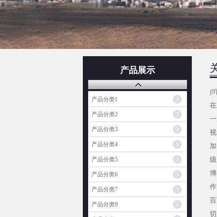
产品展示
j
产品分类1
在
产品分类2
一
产品分类3
视
产品分类4
加
级
产品分类5
博
产品分类6
作
产品分类7
百
产品分类9
切