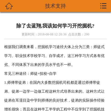


技术支持

首页
关于我们
除了去蓝翔,我该如何学习开挖掘机?
产品展示
更新时间：2018-08-08 12:20:36 点击次数：
290
新闻资讯
根据我们调查来看，挖掘机学习途径大体上分为三类：师徒式
学习、职业技术学校学习、自学成才。这三种学习方式各有优
技术支持
劣、不同体系下出来的学员水平也不一样。
资质荣誉
常见三种途径：师徒+技校+自学
1.师傅带徒弟：在国内大多数挖掘机司机都是通过师傅带徒
成功案列
弟、徒弟一边学一边做工程这种方式培养出来的。这种方式让
在线留言
徒弟在耳濡目染中学到师傅的良好技术，徒弟的实际操作经验
增长很快；而且在这种半工半学的工程中不仅学到了挖掘机技
联系我们