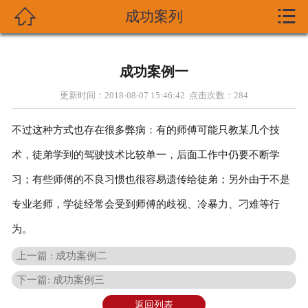


成功案列

首页
关于我们
成功案例一
产品展示
更新时间：2018-08-07 15:46:42 点击次数：
284
新闻资讯
不过这种方式也存在很多弊病：有的师傅可能只教某几个技
术，徒弟学到的驾驶技术比较单一，后面工作中仍要不断学
技术支持
习；有些师傅的不良习惯也很容易遗传给徒弟；另外由于不是
资质荣誉
专业老师，学徒经常会受到师傅的歧视、冷暴力、刁难等行
为。
成功案列
上一篇 : 成功案例二
在线留言
下一篇: 成功案例三
联系我们
返回列表